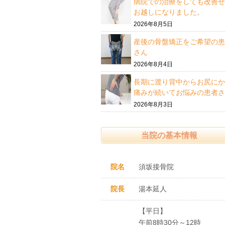
病院での治療をしても改善せ
お越しになりました。
2026年8月5日
産後の骨盤矯正をご希望の患
さん
2026年8月4日
長期に渡り背中からお尻にか
痛みが続いてお悩みの患者さ
2026年8月3日
当院の基本情報
院名
須坂接骨院
院長
湯本延人
【平日】
午前8時30分～12時