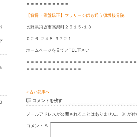
＝＝＝＝＝＝＝＝＝＝
【背骨・骨盤矯正】マッサージ師も通う須坂接骨院
り
長野県須坂市高梨町２５１５-１３
ご
０２６-２４８-３７２１
下
ホームページを見てとTEL下さい
＝＝＝＝＝＝＝＝＝＝＝＝＝＝＝＝＝＝＝＝＝＝＝＝＝
有
＝＝＝＝＝＝＝＝＝＝＝＝＝
« 古い記事へ
コメントを残す
3
メールアドレスが公開されることはありません。
※
が付
コメント
※