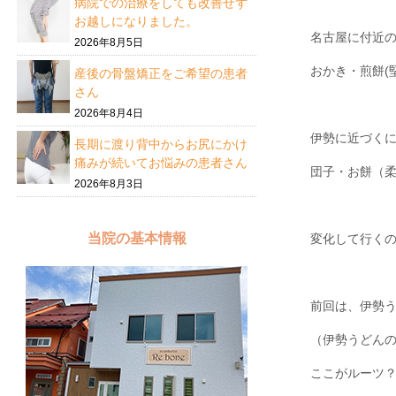
病院での治療をしても改善せず
お越しになりました。
名古屋に付近
2026年8月5日
おかき・煎餅(
産後の骨盤矯正をご希望の患者
さん
2026年8月4日
伊勢に近づく
長期に渡り背中からお尻にかけ
痛みが続いてお悩みの患者さん
団子・お餅（
2026年8月3日
当院の基本情報
変化して行く
前回は、伊勢
（伊勢うどん
ここがルーツ