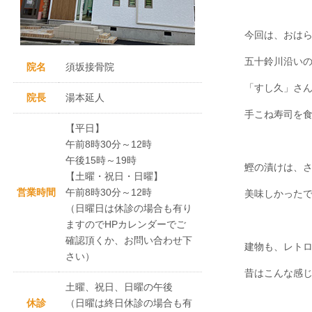
今回は、おは
五十鈴川沿い
院名
須坂接骨院
「すし久」さ
院長
湯本延人
手こね寿司を
【平日】
午前8時30分～12時
午後15時～19時
鰹の漬けは、
【土曜・祝日・日曜】
営業時間
午前8時30分～12時
美味しかった
（日曜日は休診の場合も有り
ますのでHPカレンダーでご
確認頂くか、お問い合わせ下
建物も、レト
さい）
昔はこんな感
土曜、祝日、日曜の午後
休診
（日曜は終日休診の場合も有