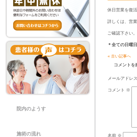
休日営業を復
詳しくは、営
ご確認下さい
＊全ての日曜
« 古い記事へ
コメントを
メールアドレ
コメント
※
院内のようす
施術の流れ
名前
※