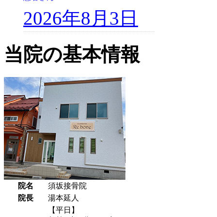
2026年8月3日
当院の基本情報
院名
須坂接骨院
院長
湯本延人
【平日】