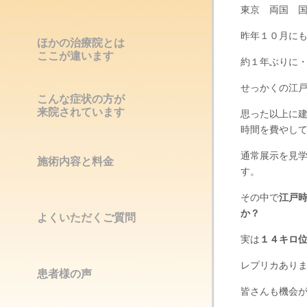
東京 両国 国
昨年１０月に
ほかの治療院とは
ここが違います
約１年ぶりに
せっかくの江
こんな症状の方が
来院されています
思った以上に
時間を費やし
通常展示を見
施術内容と料金
す。
その中で
江戸
か？
よくいただくご質問
実は
１４キロ
レプリカあり
患者様の声
皆さんも機会