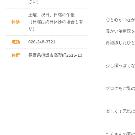
さい）
土曜、祝日、日曜の午後
心と心がつな
休診
（日曜は終日休診の場合も有
り）
暖かい治療院
電話
026-248-3721
再認識したひ
住所
長野県須坂市高梨町2515-13
少し湿っぽく
ブログをご覧
楽しく！元気
たくさんの夏