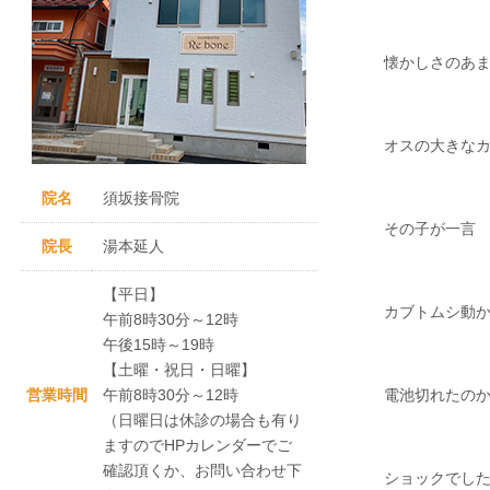
懐かしさのあ
オスの大きな
院名
須坂接骨院
その子が一言
院長
湯本延人
【平日】
カブトムシ動
午前8時30分～12時
午後15時～19時
【土曜・祝日・日曜】
営業時間
午前8時30分～12時
電池切れたの
（日曜日は休診の場合も有り
ますのでHPカレンダーでご
確認頂くか、お問い合わせ下
ショックでし