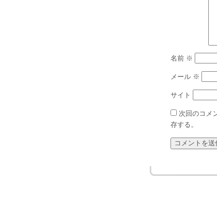
名前
※
メール
※
サイト
次回のコメ
存する。