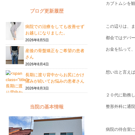
カブトムシを
ブログ更新履歴
この辺りは、
病院での治療をしても改善せず
お越しになりました。
都会ではデパ
2026年8月5日
お金を払って
産後の骨盤矯正をご希望の患者
さん
2026年8月4日
想い出と言え
長期に渡り背中からお尻にかけ
痛みが続いてお悩みの患者さん
2026年8月3日
２０代に勤務
整形外科に通
当院の基本情報
病院の待合室