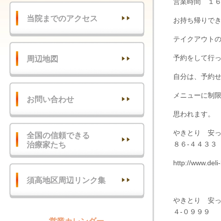
営業時間 １
当院までのアクセス
お持ち帰りで
テイクアウト
予約をして行
周辺地図
自分は、予約
メニューに制
お問い合わせ
思われます。
やきとり 安
全国の信頼できる
８６-４４３３
治療家たち
http://www.del
須高地区周辺リンク集
やきとり 安
４-０９９９