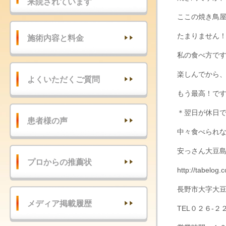
来院されています
ここの焼き鳥屋
たまりません
施術内容と料金
私の食べ方で
楽しんでから
よくいただくご質問
もう最高！で
＊翌日が休日
患者様の声
中々食べられ
安っさん大豆
プロからの推薦状
http://tabelo
長野市大字大
メディア掲載履歴
TEL０２６-２