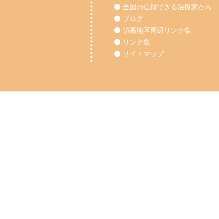
全国の信頼できる治療家たち
ブログ
須高地区周辺リンク集
リンク集
サイトマップ
Copyright (C) 2012 【長野市・須坂市】整