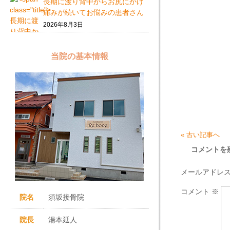
長期に渡り背中からお尻にかけ
痛みが続いてお悩みの患者さん
2026年8月3日
当院の基本情報
« 古い記事へ
コメントを
メールアドレ
コメント
※
院名
須坂接骨院
院長
湯本延人